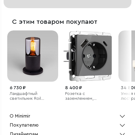
С этим товаром покупают
6 730 ₽
8 400 ₽
34 80
Ландшафтный
Розетка с
Умная 
светильник Roil
заземлением,
люстр
чёрный IP54
шторками и USB тип
A+C (графит акрил)
О Minimir
Покупателю
Дизайнерам