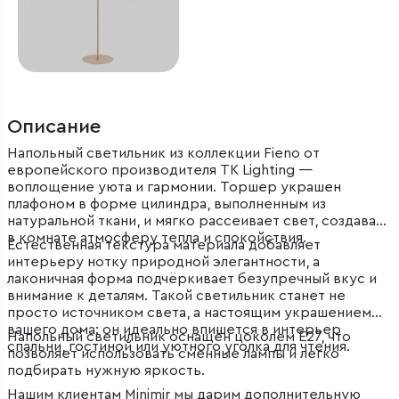
Описание
Напольный светильник из коллекции Fieno от
европейского производителя TK Lighting —
воплощение уюта и гармонии. Торшер украшен
плафоном в форме цилиндра, выполненным из
натуральной ткани, и мягко рассеивает свет, создавая
в комнате атмосферу тепла и спокойствия.
Естественная текстура материала добавляет
интерьеру нотку природной элегантности, а
лаконичная форма подчёркивает безупречный вкус и
внимание к деталям. Такой светильник станет не
просто источником света, а настоящим украшением
вашего дома: он идеально впишется в интерьер
Напольный светильник оснащён цоколем E27, что
спальни, гостиной или уютного уголка для чтения.
позволяет использовать сменные лампы и легко
подбирать нужную яркость.
Нашим клиентам Minimir мы дарим дополнительную