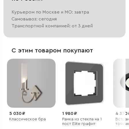
Курьером по Москве и МО: завтра
Самовывоз: сегодня
Транспортной компанией: от 3 дней
С этим товаром покупают
5 030 ₽
1 980 ₽
4 370 
Классическое бра
Рамка из стекла на 1
Встра
пост Elite графит
точечн
35128/