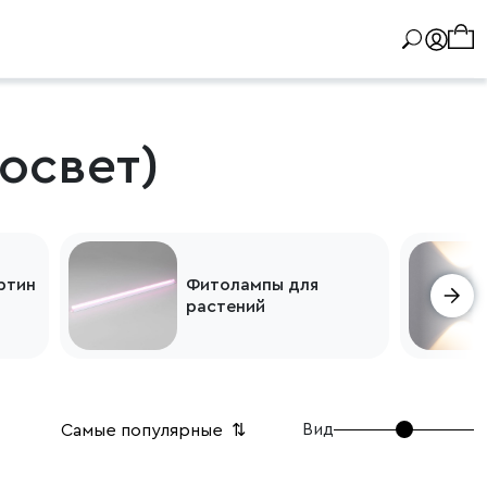
освет)
ртин
Фитолампы для
растений
Вид
Самые популярные
⇅