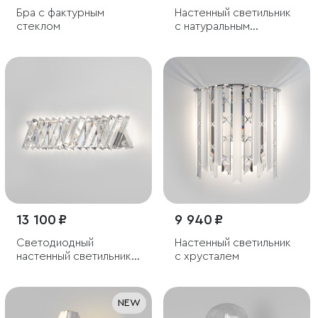
Бра с фактурным
Настенный светильник
стеклом
с натуральным
перламутром
13 100 ₽
9 940 ₽
Светодиодный
Настенный светильник
настенный светильник с
с хрусталем
хрусталем
NEW