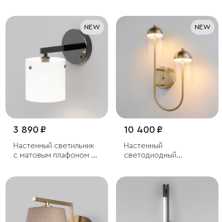
мраморным
светильник Ragno
рассеивателем
NEW
NEW
3 890 ₽
10 400 ₽
Настенный светильник
Настенный
с матовым плафоном из
светодиодный
стекла
светильник