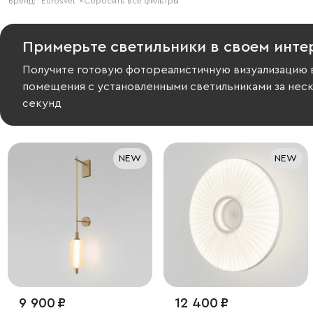
Бренд:
Eurosvet
×
Сбросить все фильтры
Примерьте светильники в своем инте
Получите готовую фотореалистичную визуализацию 
помещения с установленными светильниками за нес
секунд
NEW
NEW
9 900 ₽
12 400 ₽