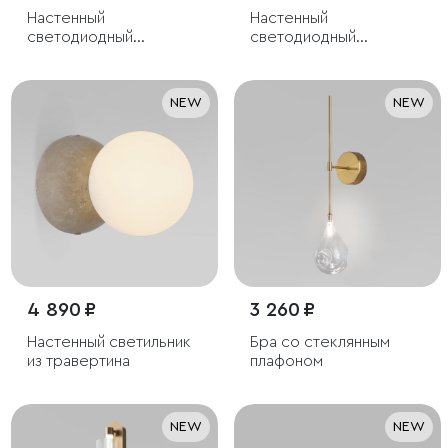
Настенный
Настенный
светодиодный
светодиодный
светильник
светильник с тканевым
рассеивателем
NEW
NEW
4 890 ₽
3 260 ₽
Настенный светильник
Бра со стеклянным
из травертина
плафоном
NEW
NEW