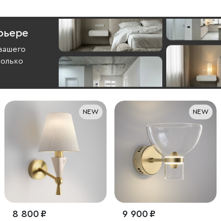
рьере
вашего
колько
NEW
NEW
8 800 ₽
9 900 ₽