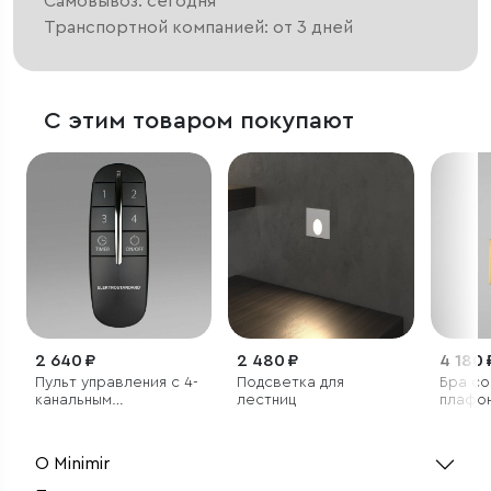
Самовывоз: сегодня
Транспортной компанией: от 3 дней
С этим товаром покупают
2 640 ₽
2 480 ₽
4 180 
Пульт управления с 4-
Подсветка для
Бра со
канальным
лестниц
плафо
контроллером
(радио)
О Minimir