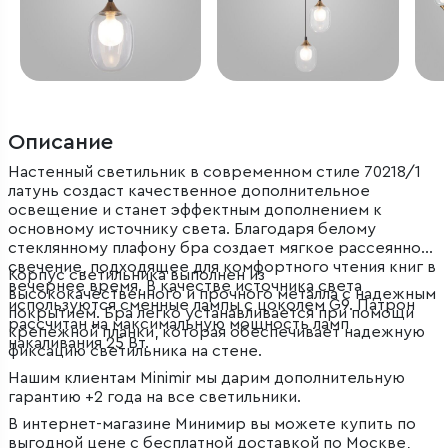
Описание
Настенный светильник в современном стиле 70218/1
латунь создаст качественное дополнительное
освещение и станет эффектным дополнением к
основному источнику света. Благодаря белому
стеклянному плафону бра создает мягкое рассеянное
свечение, подходящее для комфортного чтения книг в
Корпус светильника выполнен из
вечернее время. В качестве источника света
высококачественного и прочного металла с надежным
используются сменные лампы с цоколем G9. Патрон
покрытием. Бра легко устанавливается при помощи
рассчитан на максимальную мощность ламп
крепежной планки, которая обеспечивает надежную
накаливания 25 Вт.
фиксацию светильника на стене.
Нашим клиентам Minimir мы дарим дополнительную
гарантию +2 года на все светильники.
В интернет-магазине Минимир вы можете купить по
выгодной цене с бесплатной доставкой по Москве,