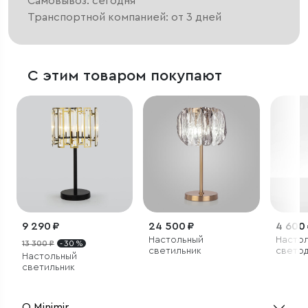
Самовывоз: сегодня
Транспортной компанией: от 3 дней
С этим товаром покупают
9 290 ₽
24 500 ₽
4 600
Настольный
Насто
13 300 ₽
- 30 %
светильник
свето
Настольный
светил
светильник
черны
О Minimir