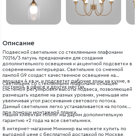
Описание
Подвесной светильник со стеклянными плафонами
70216/3 латунь предназначен для создания
дополнительного освещения и акцентной подсветки в
современных интерьерах. Светильник со сменной
лампой G9 создаст качественное освещение на
площади 4 кв.м. и подсветит рабочие зоны на кухне, в
Светильник со стеклянными плафонами оснащен
гостиной, в офисе и других местах.
системой регулировки высоты подвеса, позволяющей
размещать изделие на разных уровнях, уменьшая или
увеличивая угол рассеивания светового потока.
Данный светильник легко устанавливается на потолке
при помощи монтажной планки.
Нашим клиентам Minimir мы дарим дополнительную
гарантию +2 года на все светильники.
В интернет-магазине Минимир вы можете купить по
выгодной цене с бесплатной доставкой по Москве,