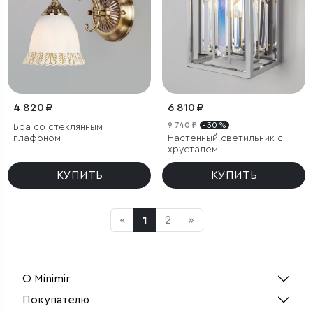
4 820 ₽
6 810 ₽
9 740 ₽
- 30 %
Бра со стеклянным
плафоном
Настенный светильник с
хрусталем
КУПИТЬ
КУПИТЬ
«
1
2
»
О Minimir
Покупателю