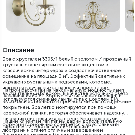
Описание
Бра с хрусталем 3305/1 белый с золотом / прозрачный
хрусталь станет ярким световым акцентом в
классических интерьерах и создаст качественное
освещение на площади 3 м². Эффектный светильник
украшен хрустальными подвесками, которые
искрятся в лучах света, наполняя помещение
Патрон рассчитан на максимальную мощность ламп
выразительным блеском. В качестве источника света
накаливания 60 Вт. Корпус светильника выполнен из
используются сменные лампы типа с цоколем E14.
высококачественного и прочного металла с надежным
покрытием. Бра легко монтируется при помощи
крепежной планки, которая обеспечивает надежную
фиксацию светильника на стене. Бра с изящными
Нашим клиентам Minimir мы дарим дополнительную
формами гармонично сочетается с хрустальными
гарантию +2 года на все светильники.
люстрами и станет отличным завершением