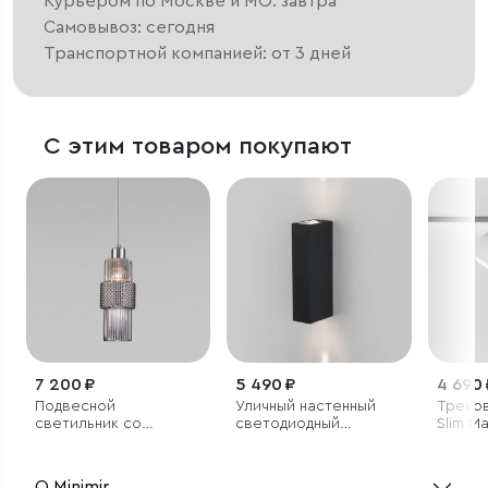
Курьером по Москве и МО: завтра
Самовывоз: сегодня
Транспортной компанией: от 3 дней
С этим товаром покупают
7 200 ₽
5 490 ₽
4 690 
Подвесной
Уличный настенный
Треков
светильник со
светодиодный
Slim M
стеклянным плафоном
светильник Blaze LED
4200K
IP65
О Minimir