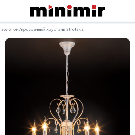
 золотом/прозрачный хрусталь Strotskis