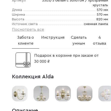
Артикул
3305/5 белый с золотом / прозрачный
хрусталь
Длина
570 мм
Ширина
570 мм
Высота
820 мм
Источник света
сменная лампа
Посмотреть все
Забота о
Инструкция
Сделать
4
клиенте
умным
отзыва
Подарок в корзине при заказе от
30 000 ₽
Коллекция Alda
Описание