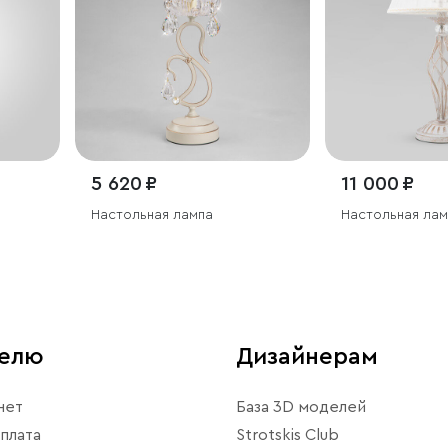
5 620 ₽
11 000 ₽
Настольная лампа
Настольная лам
телю
Дизайнерам
нет
База 3D моделей
плата
Strotskis Club