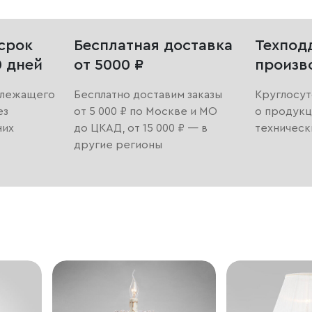
срок
Бесплатная доставка
Техпод
0 дней
от 5000 ₽
произв
длежащего
Бесплатно доставим заказы
Круглосут
ез
от 5 000 ₽ по Москве и МО
о продукц
них
до ЦКАД, от 15 000 ₽ — в
техническ
другие регионы