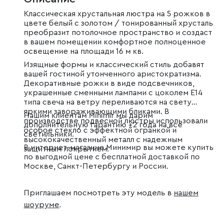
Классическая хрустальная люстра на 5 рожков в
цвете белый с золотом / тонированный хрусталь
преобразит потолочное пространство и создаст
в вашем помещении комфортное полноценное
освещение на площади 16 м кв.
Изящные формы и классический стиль добавят
вашей гостиной утонченного аристократизма.
Декоративные рожки в виде подсвечников,
украшенные сменными лампами с цоколем E14
типа свеча на ветру переливаются на свету
яркими завораживающими бликами. В
Нашим клиентам Minimir мы дарим
производстве подвесной люстры использовали
дополнительную гарантию +2 года на все
особое стекло с эффектной огранкой и
светильники.
высококачественный металл с надежным
В интернет-магазине Минимир вы можете купить
защитным покрытием.
по выгодной цене с бесплатной доставкой по
Москве, Санкт-Петербургу и России.
Приглашаем посмотреть эту модель в
нашем
шоуруме
.