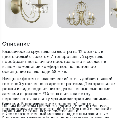
Описание
Классическая хрустальная люстра на 12 рожков в
цвете белый с золотом / тонированный хрусталь
преобразит потолочное пространство и создаст в
вашем помещении комфортное полноценное
освещение на площади 48 м кв.
Изящные формы и классический стиль добавят вашей
гостиной утонченного аристократизма. Декоративные
рожки в виде подсвечников, украшенные сменными
лампами с цоколем E14 типа свеча на ветру
переливаются на свету яркими завораживающими
бликами. В производстве подвесной люстры
Нашим клиентам Minimir мы дарим дополнительную
использовали особое стекло с эффектной огранкой и
гарантию +2 года на все светильники.
высококачественный металл с надежным защитным