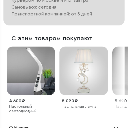
Курьером по Москве и МО: завтра
Самовывоз: сегодня
Транспортной компанией: от 3 дней
С этим товаром покупают
4 600 ₽
8 020 ₽
5 620
Настольный
Настольная лампа
Настол
светодиодный
светильник Elara
белый
О Minimir