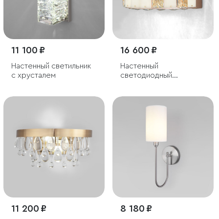
11 100 ₽
16 600 ₽
Настенный светильник
Настенный
с хрусталем
cветодиодный
светильник с
регулировкой
цветовой температуры
11 200 ₽
8 180 ₽