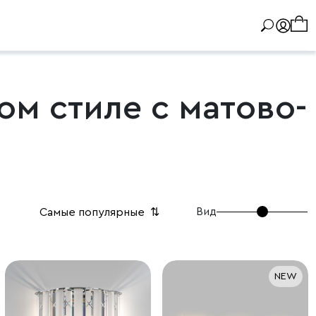
ом стиле с матово-
Вид
Самые популярные
⇅
NEW