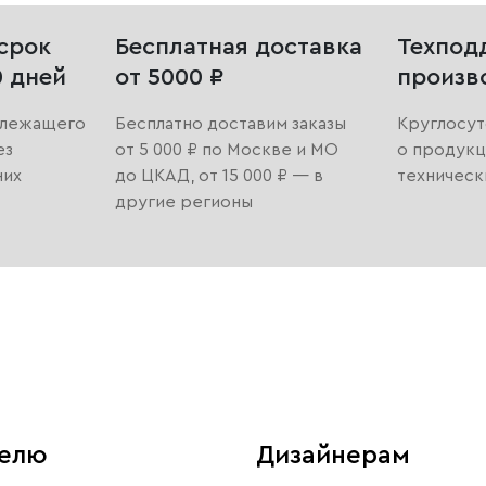
срок
Бесплатная доставка
Техпод
0 дней
от 5000 ₽
произв
длежащего
Бесплатно доставим заказы
Круглосут
ез
от 5 000 ₽ по Москве и МО
о продукц
них
до ЦКАД, от 15 000 ₽ — в
техническ
другие регионы
телю
Дизайнерам