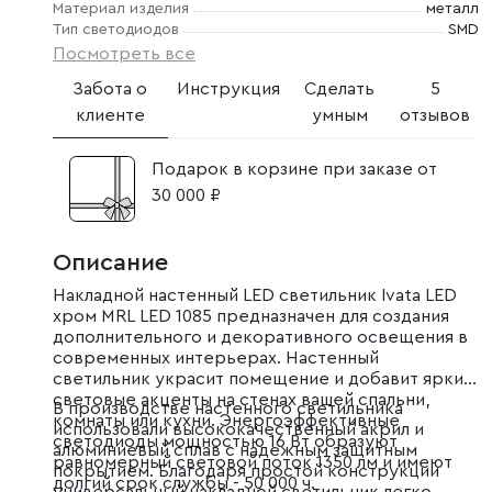
Материал изделия
металл
Тип светодиодов
SMD
Посмотреть все
Забота о
Инструкция
Сделать
5
клиенте
умным
отзывов
Подарок в корзине при заказе от
30 000 ₽
Описание
Накладной настенный LED светильник Ivata LED
хром MRL LED 1085 предназначен для создания
дополнительного и декоративного освещения в
современных интерьерах. Настенный
светильник украсит помещение и добавит яркие
световые акценты на стенах вашей спальни,
В производстве настенного светильника
комнаты или кухни. Энергоэффективные
использовали высококачественный акрил и
светодиоды мощностью 16 Вт образуют
алюминиевый сплав с надежным защитным
равномерный световой поток 1350 лм и имеют
покрытием. Благодаря простой конструкции
долгий срок службы - 50 000 ч.