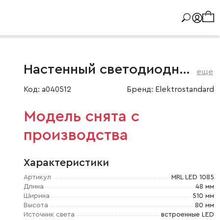
Настенный светодиодный светильник Ivata LED
еще
Код: a040512
Бренд: Elektrostandard
Модель снята с
производства
Характеристики
Артикул
MRL LED 1085
Длина
48 мм
Ширина
510 мм
Высота
80 мм
Источник света
встроенные LED