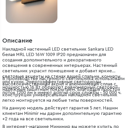
Описание
Накладной настенный LED светильник Sankara LED
белая MRL LED 16W 1009 IP20 предназначен для
создания дополнительного и декоративного
освещения в современных интерьерах. Настенный
светильник украсит помещение и добавит яркие
световые акценты на стенах вашей спальни, комнаты
В производстве настенного светильника использовали
или кухни. Энергоэффективные светодиоды
высококачественный акрил и алюминиевый сплав с
мощностью 16 Вт образуют равномерный световой
надежным защитным покрытием. Благодаря простой
поток 1200 лм и имеют долгий срок службы - 50 000 ч.
конструкции универсальный накладной светильник
легко монтируется на любые типы поверхностей.
На данную модель действует гарантия 5 лет. Нашим
клиентам Minimir мы дарим дополнительную гарантию
+2 года на все светильники.
В интернет-магазине Минимир вы можете купить по