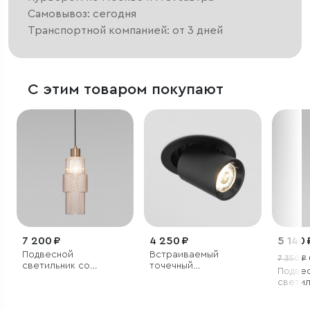
Самовывоз: сегодня
Транспортной компанией: от 3 дней
С этим товаром покупают
7 200 ₽
4 250 ₽
5 140 
Подвесной
Встраиваемый
7 350 ₽
светильник со
точечный
Подве
стеклянным плафоном
светодиодный
светил
светильник