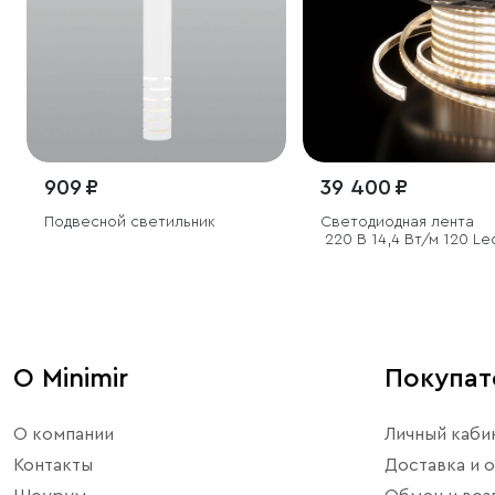
909 ₽
39 400 ₽
Подвесной светильник
Светодиодная лента
220 В 14,4 Вт/м 120 Le
м 2835 IP65, дневной б
4200K, 50 м
О Minimir
Покупа
О компании
Личный каби
Контакты
Доставка и о