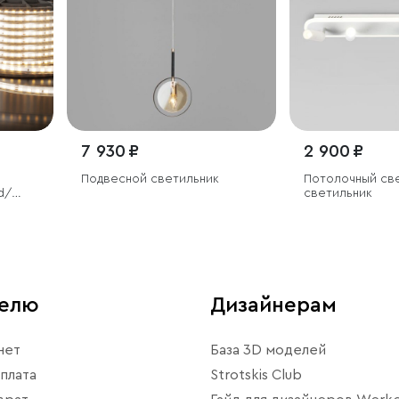
7 930 ₽
2 900 ₽
Подвесной светильник
Потолочный св
d/
светильник
елый
телю
Дизайнерам
нет
База 3D моделей
плата
Strotskis Club