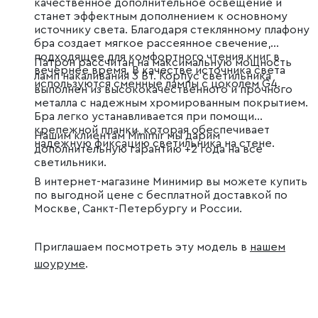
качественное дополнительное освещение и
станет эффектным дополнением к основному
источнику света. Благодаря стеклянному плафону
бра создает мягкое рассеянное свечение,
подходящее для комфортного чтения книг в
Патрон рассчитан на максимальную мощность
вечернее время. В качестве источника света
ламп накаливания 3 Вт. Корпус светильника
используются сменные лампы с цоколем G4.
выполнен из высококачественного и прочного
металла с надежным хромированным покрытием.
Бра легко устанавливается при помощи
крепежной планки, которая обеспечивает
Нашим клиентам Minimir мы дарим
надежную фиксацию светильника на стене.
дополнительную гарантию +2 года на все
светильники.
В интернет-магазине Минимир вы можете купить
по выгодной цене с бесплатной доставкой по
Москве, Санкт-Петербургу и России.
Приглашаем посмотреть эту модель в
нашем
шоуруме
.