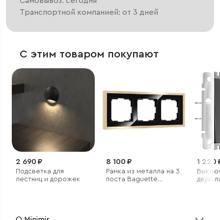
Самовывоз: сегодня
Транспортной компанией: от 3 дней
С этим товаром покупают
2 690 ₽
8 100 ₽
1 220 
Подсветка для
Рамка из металла на 3
Выклю
лестниц и дорожек
поста Baguette
двухк
черный/латунь
проход
матов
О Minimir