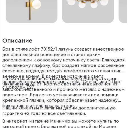
Описание
Бра в стиле лофт 70152/1 латунь создаст качественное
дополнительное освещение и станет ярким
дополнением к основному источнику света. Благодаря
стеклянному плафону, бра создает мягкое рассеянное
свечение, подходящее для комфортного чтения книг в
вечернее время. В качестве источника света
Патрон рассчитан на максимальную мощность ламп
используются сменные лампы типа "Свеча" или "Шар"
накаливания 60 Вт. Корпус светильника выполнен из
с цоколем E27.
высококачественного и прочного металла с надежным
покрытием. Бра легко устанавливается при помощи
крепежной планки, которая обеспечивает надежную
фиксацию светильника на стене.
Нашим клиентам Minimir мы дарим дополнительную
гарантию +2 года на все светильники.
В интернет-магазине Минимир вы можете купить по
выгодной цене с бесплатной доставкой по Москве,