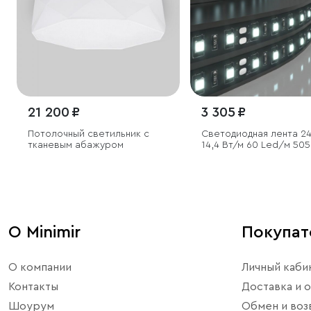
21 200 ₽
3 305 ₽
Потолочный светильник с
Светодиодная лента 24
тканевым абажуром
14,4 Вт/м 60 Led/м 505
холодный белый 6500K
Black, 5 м
О Minimir
Покупа
О компании
Личный каби
Контакты
Доставка и о
Шоурум
Обмен и воз