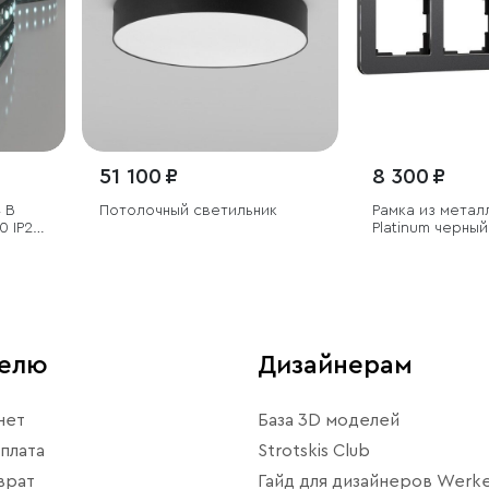
51 100 ₽
8 300 ₽
 В
Потолочный светильник
Рамка из метал
0 IP20,
Platinum черны
,
телю
Дизайнерам
нет
База 3D моделей
плата
Strotskis Club
врат
Гайд для дизайнеров Werke