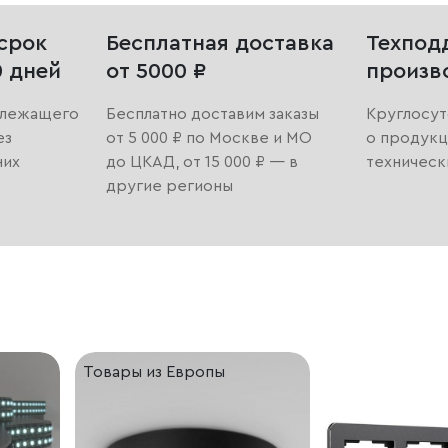
срок
Бесплатная доставка
Техпод
0 дней
от 5000 ₽
произв
длежащего
Бесплатно доставим заказы
Круглосут
ез
от 5 000 ₽ по Москве и МО
о продукц
них
до ЦКАД, от 15 000 ₽ — в
техническ
другие регионы
Товары из Европы