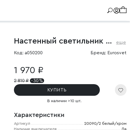
Настенный светильник с поворотными плафонами
еще
Код: a050200
Бренд: Eurosvet
1 970 ₽
2 810
₽
- 30 %
КУПИТЬ
В наличии >10 шт.
Характеристики
Артикул
20090/2 белый/хром
Наличие выключателя
Да