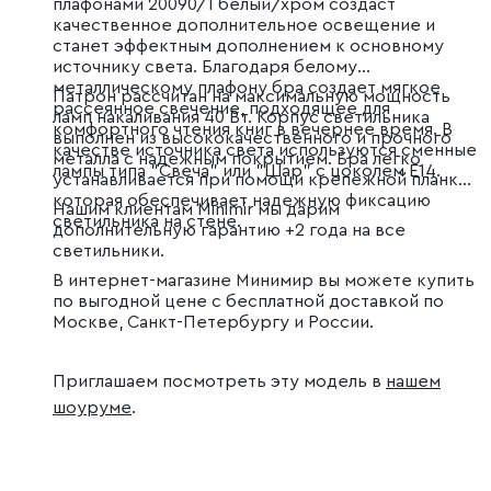
плафонами 20090/1 белый/хром создаст
качественное дополнительное освещение и
станет эффектным дополнением к основному
источнику света. Благодаря белому
металлическому плафону бра создает мягкое
Патрон рассчитан на максимальную мощность
рассеянное свечение, подходящее для
ламп накаливания 40 Вт. Корпус светильника
комфортного чтения книг в вечернее время. В
выполнен из высококачественного и прочного
качестве источника света используются сменные
металла с надежным покрытием. Бра легко
лампы типа "Свеча" или "Шар" с цоколем E14.
устанавливается при помощи крепежной планки,
которая обеспечивает надежную фиксацию
Нашим клиентам Minimir мы дарим
светильника на стене.
дополнительную гарантию +2 года на все
светильники.
В интернет-магазине Минимир вы можете купить
по выгодной цене с бесплатной доставкой по
Москве, Санкт-Петербургу и России.
Приглашаем посмотреть эту модель в
нашем
шоуруме
.