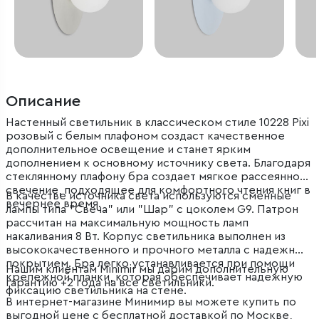
Описание
Настенный светильник в классическом стиле 10228 Pixi
розовый с белым плафоном создаст качественное
дополнительное освещение и станет ярким
дополнением к основному источнику света. Благодаря
стеклянному плафону бра создает мягкое рассеянное
свечение, подходящее для комфортного чтения книг в
В качестве источника света используются сменные
вечернее время.
лампы типа "Свеча" или "Шар" с цоколем G9. Патрон
рассчитан на максимальную мощность ламп
накаливания 8 Вт. Корпус светильника выполнен из
высококачественного и прочного металла с надежным
покрытием. Бра легко устанавливается при помощи
Нашим клиентам Minimir мы дарим дополнительную
крепежной планки, которая обеспечивает надежную
гарантию +2 года на все светильники.
фиксацию светильника на стене.
В интернет-магазине Минимир вы можете купить по
выгодной цене с бесплатной доставкой по Москве,