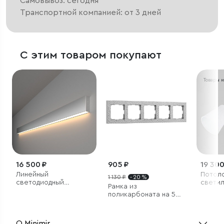
Самовывоз: сегодня
Транспортной компанией: от 3 дней
С этим товаром покупают
Товары 
16 500 ₽
905 ₽
19 300
Линейный
Потол
1 130 ₽
- 20 %
светодиодный
светил
Рамка из
накладной
поликарбоната на 5
односторонний
постов Hammer
светильник 128см
серебряный
25Вт 3000К
серебряный
О Minimir