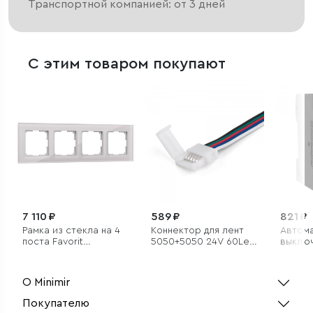
Транспортной компанией: от 3 дней
С этим товаром покупают
7 110 ₽
589 ₽
821 ₽
Рамка из стекла на 4
Коннектор для лент
Автом
поста Favorit
5050+5050 24V 60Led
выключ
дымчатый
14,4W IP20 RGBW,
C 6 кА
5050 24V 60Led
14,4W IP20 RGBW
О Minimir
гибкий
односторонний (10шт)
Покупателю