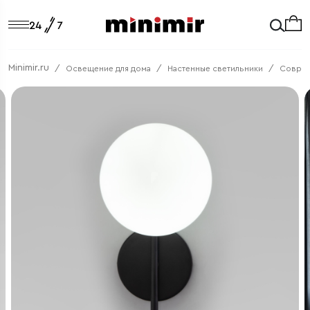
Minimir.ru
Освещение для дома
Настенные светильники
Соврем