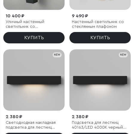
10 400 ₽
9 490 ₽
Уличный настенный
Настенный светильник со
светильник со
стеклянным плафоном
светодиодами 1534
TECHNO LED 3000K чёрный
КУПИТЬ
КУПИТЬ
NEW
NEW
2 380 ₽
2 380 ₽
Светодиодная накладная
Подсветка для лестниц
подсветка для лестниц
40163/LED 4000К черный
40163/LED 3000К черный
IP65