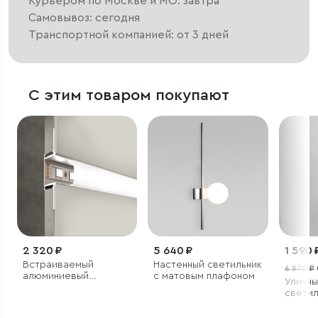
Курьером по Москве и МО: завтра
Самовывоз: сегодня
Транспортной компанией: от 3 дней
С этим товаром покупают
2 320 ₽
5 640 ₽
1 590 
Встраиваемый
Настенный светильник
6 870 ₽
алюминиевый
с матовым плафоном
Уличны
профиль для
светил
светодиодной ленты