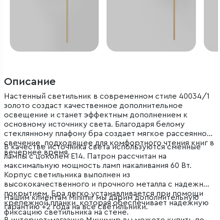
Описание
Настенный светильник в современном стиле 40034/1
золото создаст качественное дополнительное
освещение и станет эффектным дополнением к
основному источнику света. Благодаря белому
стеклянному плафону бра создает мягкое рассеянное
свечение, подходящее для комфортного чтения книг в
В качестве источника света используются сменные
вечернее время.
лампы с цоколем E14. Патрон рассчитан на
максимальную мощность ламп накаливания 60 Вт.
Корпус светильника выполнен из
высококачественного и прочного металла с надежным
покрытием. Бра легко устанавливается при помощи
Нашим клиентам Minimir мы дарим дополнительную
крепежной планки, которая обеспечивает надежную
гарантию +2 года на все светильники.
фиксацию светильника на стене.