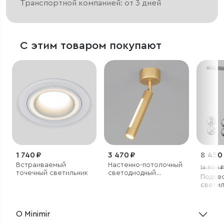
Транспортной компанией: от 3 дней
С этим товаром покупают
1 740 ₽
3 470 ₽
8 450
Встраиваемый
Настенно-потолочный
16 900 ₽
точечный светильник
светодиодный
Подве
светильник
светил
О Minimir