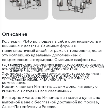
Описание
Коллекция Pluto воплощает в себе оригинальность и
внимание к деталям. Стильные формы и
минималистичный дизайн отражают тенденции, делая
эту коллекцию идеальным дополнением к
современным интерьерам. Овальные плафоны с
гальваническим покрытием дымчатого цвета создают
Коллекция включает в себя люстры на 6/8 рожков
атмосферу расслабления и спокойствия.
и настенный светильник.
Хромированная асимметричная арматура соединяет
В качестве источника света используются
произвольно расположенные лампы в единую
сменные лампы с цоколем Е14.
композицию.
Нашим клиентам Minimir мы дарим дополнительную
гарантию +2 года на все светильники.
В интернет-магазине Минимир вы можете купить по
выгодной цене с бесплатной доставкой по Москве,
Санкт-Петербургу и России.