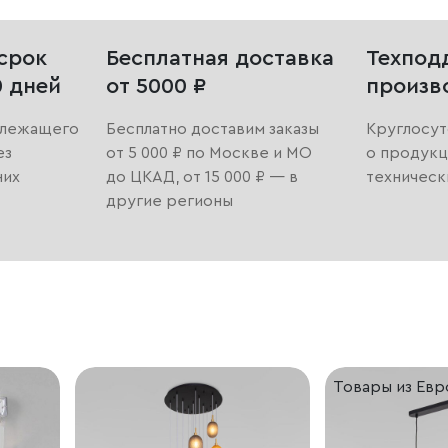
срок
Бесплатная доставка
Техпод
0 дней
от 5000 ₽
произв
длежащего
Бесплатно доставим заказы
Круглосут
ез
от 5 000 ₽ по Москве и МО
о продукц
них
до ЦКАД, от 15 000 ₽ — в
техническ
другие регионы
Товары из Ев