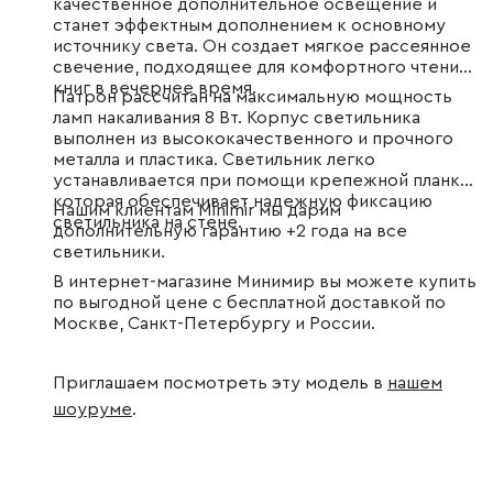
качественное дополнительное освещение и
станет эффектным дополнением к основному
источнику света. Он создает мягкое рассеянное
свечение, подходящее для комфортного чтения
книг в вечернее время.
Патрон рассчитан на максимальную мощность
ламп накаливания 8 Вт. Корпус светильника
выполнен из высококачественного и прочного
металла и пластика. Светильник легко
устанавливается при помощи крепежной планки,
которая обеспечивает надежную фиксацию
Нашим клиентам Minimir мы дарим
светильника на стене.
дополнительную гарантию +2 года на все
светильники.
В интернет-магазине Минимир вы можете купить
по выгодной цене с бесплатной доставкой по
Москве, Санкт-Петербургу и России.
Приглашаем посмотреть эту модель в
нашем
шоуруме
.