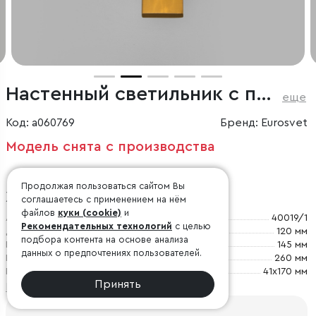
Настенный светильник с плафоном
еще
Код: a060769
Бренд: Eurosvet
Модель снята с производства
Продолжая пользоваться сайтом Вы
Характеристики
соглашаетесь с применением на нём
файлов
куки (cookie)
и
Артикул
40019/1
Рекомендательных технологий
с целью
Длина
120 мм
подбора контента на основе анализа
Ширина
145 мм
данных о предпочтениях пользователей.
Высота
260 мм
Размер настенной чаши
41х170 мм
Принять
Посмотреть все