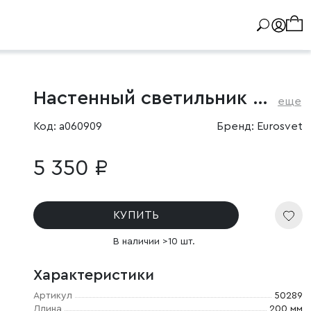
Настенный светильник с плафоном
еще
Код: a060909
Бренд: Eurosvet
5 350 ₽
КУПИТЬ
В наличии >10 шт.
Характеристики
Артикул
50289
Длина
200 мм