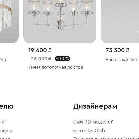
19 600 ₽
73 300 ₽
28 000 ₽
- 30 %
тра
Напольный све
Умная потолочная люстра
телю
Дизайнерам
нет
База 3D моделей
плата
Strotskis Club