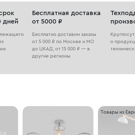
срок
Бесплатная доставка
Техпод
0 дней
от 5000 ₽
произв
длежащего
Бесплатно доставим заказы
Круглосут
ез
от 5 000 ₽ по Москве и МО
о продукц
них
до ЦКАД, от 15 000 ₽ — в
техническ
другие регионы
Товары из Ев