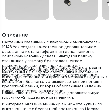
Описание
Настенный светильник с плафоном и выключателем
10148 Vox создаст качественное дополнительное
освещение и станет эффектным дополнением к
основному источнику света. Благодаря белому
стеклянному плафону бра создает мягкое
равномерное свечение, подходящее для
Патрон рассчитан на максимальную мощность ламп
комфортного чтения книг в вечернее время. В
накаливания 8 Вт. Корпус светильника выполнен из
качестве источника света используются сменные
высококачественного и прочного металла с надежным
лампы G9.
покрытием. Бра легко устанавливается при помощи
крепежной планки, которая обеспечивает надежную
фиксацию светильника на стене.
Нашим клиентам Minimir мы дарим дополнительную
гарантию +2 года на все светильники.
В интернет-магазине Минимир вы можете купить по
выгодной цене с бесплатной доставкой по Москве,