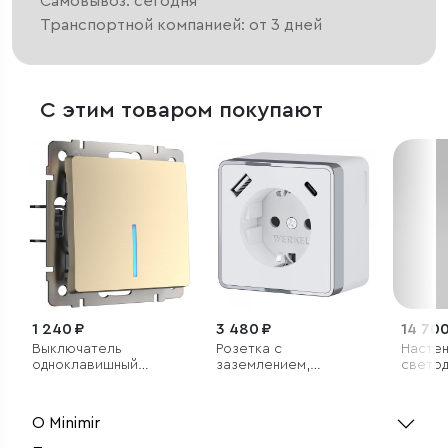
Самовывоз: сегодня
Транспортной компанией: от 3 дней
С этим товаром покупают
1 240 ₽
3 480 ₽
14 700
Выключатель
Розетка с
Насте
одноклавишный
заземлением,
свето
проходной с
шторками и USB тип
светил
подсветкой (шампань)
A+C Gallant белый
О Minimir