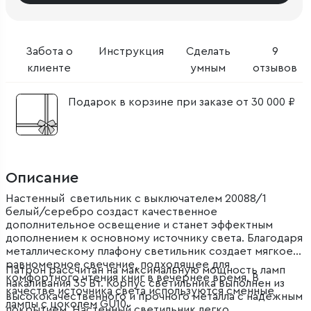
Забота о
Инструкция
Сделать
9
клиенте
умным
отзывов
Подарок в корзине при заказе от 30 000 ₽
Описание
Настенный светильник с выключателем 20088/1
белый/серебро создаст качественное
дополнительное освещение и станет эффектным
дополнением к основному источнику света. Благодаря
металлическому плафону светильник создает мягкое
равномерное свечение, подходящее для
Патрон рассчитан на максимальную мощность ламп
комфортного чтения книг в вечернее время. В
накаливания 35 Вт. Корпус светильника выполнен из
качестве источника света используются сменные
высококачественного и прочного металла с надежным
лампы с цоколем GU10.
покрытием. Настенный светильник легко