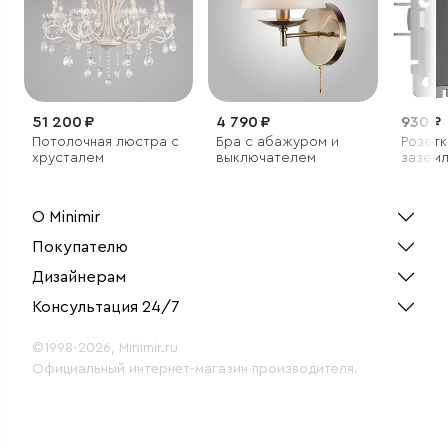
51 200 ₽
4 790 ₽
930 ₽
Потолочная люстра с
Бра с абажуром и
Розетк
хрусталем
выключателем
заземл
шторк
рифле
О Minimir
Покупателю
Дизайнерам
Консультация 24/7
©1998-2026, Minimir.ru
Официальный интернет-магазин производителя.