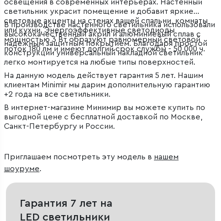
освещения в современных интерьерах. Настенный
светильник украсит помещение и добавит яркие
световые акценты на стенах вашей спальни, комнаты
В производстве настенного светильника использовали
или кухни. Энергоэффективные светодиоды
высококачественный акрил и алюминиевый сплав с
мощностью 3 Вт образуют равномерный световой
надежным защитным покрытием. Благодаря простой
поток 180 лм и имеют долгий срок службы - 50 000 ч.
конструкции универсальный накладной светильник
легко монтируется на любые типы поверхностей.
На данную модель действует гарантия 5 лет. Нашим
клиентам Minimir мы дарим дополнительную гарантию
+2 года на все светильники.
В интернет-магазине Минимир вы можете купить по
выгодной цене с бесплатной доставкой по Москве,
Санкт-Петербургу и России.
Приглашаем посмотреть эту модель в
нашем
шоуруме
.
Гарантия 7 лет на
LED светильники