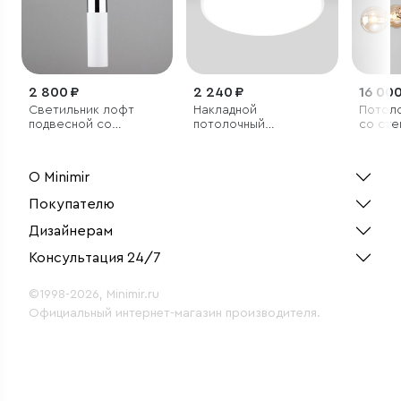
2 800 ₽
2 240 ₽
16 000
Светильник лофт
Накладной
Потол
подвесной со
потолочный
со сте
светодиодами
светодиодный
плафо
светильник
О Minimir
Покупателю
Дизайнерам
Консультация 24/7
©1998-2026, Minimir.ru
Официальный интернет-магазин производителя.