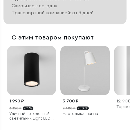
Самовывоз: сегодня
Транспортной компанией: от 3 дней
С этим товаром покупают
1 990 ₽
3 700 ₽
12 900
Торше
3 350 ₽
- 41 %
7 400 ₽
- 50 %
Уличный потолочный
Настольная лампа
светильник Light LED
IP65