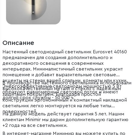
Описание
Настенный светодиодный светильник Eurosvet 40160
предназначен для создания дополнительного и
декоративного освещения в современных
интерьерах. Минималистичный светильник украсит
помещение и добавит выразительные световые
акценты на стенах вашей спальни, комнаты или кухни.
В производстве настенного светильника использовали
Энергоэффективные светодиоды мощностью 5 Вт
высококачественный металл и стекло с надежным
образуют равномерный световой поток и имеют
защитным покрытием. Благодаря простой
долгий срок службы - 50 000 ч.
конструкции эргономичный и компактный накладной
светильник легко монтируется на любые типы
поверхностей.
На данную модель действует гарантия 5 лет. Нашим
клиентам Minimir мы дарим дополнительную гарантию
+2 года на все светильники.
В интернет-магазине Минимир вы можете купить по