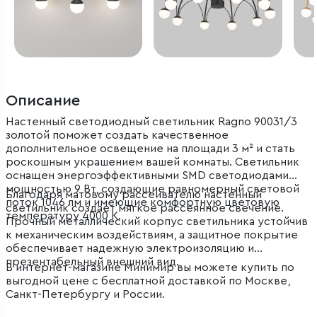
Описание
Настенный светодиодный светильник Ragno 90031/3
золотой поможет создать качественное
дополнительное освещение на площади 3 м² и стать
роскошным украшением вашей комнаты. Светильник
оснащен энергоэффективными SMD светодиодами
мощностью 9 Вт, создающие равномерный световой
Благодаря матовому рассеивателю настенный
поток 1046 лм и имеющие комфортную цветовую
светильник создает мягкое рассеянное свечение.
температуру 4000 К.
Прочный металлический корпус светильника устойчив
к механическим воздействиям, а защитное покрытие
обеспечивает надежную электроизоляцию и
презентабельный внешний вид.
В интернет-магазине Минимир вы можете купить по
выгодной цене с бесплатной доставкой по Москве,
Санкт-Петербургу и России.