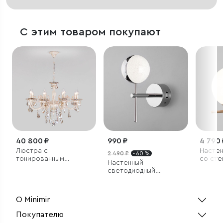
С этим товаром покупают
40 800 ₽
990 ₽
4 790 
Люстра с
Настенный св
2 490 ₽
- 60 %
тонированным
со сте
Настенный
хрусталем
плафо
светодиодный
светильник
О Minimir
Покупателю