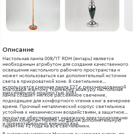
Описание
Настольная лампа 008/1T RDM (янтарь) является
необходимым атрибутом для создания качественного
освещения настольного рабочего пространства и
может использоваться как дополнительный источник
света в прикроватной зоне. В светильнике
используется сменная лампа E27 с рекомендованной
Благодаря желтому тканевому абажуру настольная
максимальной мощностью 40Вт.
лампа создает мягкое рассеянное свечение,
подходящее для комфортного чтения книг в вечернее
время. Прочный металлический корпус светильника
устойчив к механическим воздействиям, а защитное
покрытие обеспечивает надежную электроизоляцию
Нашим клиентам Minimir мы дарим дополнительную
и презентабельный внешний вид.
гарантию +2 года на все светильники.