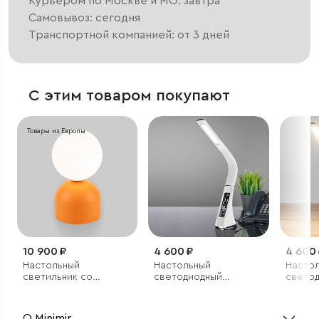
Курьером по Москве и МО: завтра
Самовывоз: сегодня
Транспортной компанией: от 3 дней
С этим товаром покупают
Товары из Европы
10 900 ₽
4 600 ₽
4 600
Настольный
Настольный
Насто
светильник со
светодиодный
свето
стеклянным плафоном
светильник Elara
светил
белый
бежев
О Minimir