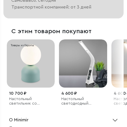
Самовывоз: сегодня
Транспортной компанией: от 3 дней
С этим товаром покупают
Товары из Европы
10 700 ₽
4 600 ₽
4 600
Настольный
Настольный
Насто
светильник со
светодиодный
свето
стеклянным плафоном
светильник Elara
светил
белый
бежев
О Minimir