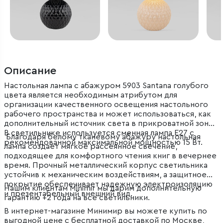
Описание
Настольная лампа с абажуром 5903 Santana голубого
цвета является необходимым атрибутом для
организации качественного освещения настольного
рабочего пространства и может использоваться, как
дополнительный источник света в прикроватной зоне.
В светильнике используется сменная лампа E27 с
Благодаря белому тканевому абажуру настольная
рекомендованной максимальной мощностью 15 Вт.
лампа создает мягкое рассеянное свечение,
подходящее для комфортного чтения книг в вечернее
время. Прочный металлический корпус светильника
устойчив к механическим воздействиям, а защитное
покрытие обеспечивает надежную электроизоляцию
Нашим клиентам Minimir мы дарим дополнительную
и презентабельный внешний вид.
гарантию +2 года на все светильники.
В интернет-магазине Минимир вы можете купить по
выгодной цене с бесплатной доставкой по Москве,