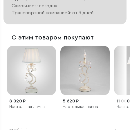
Самовывоз: сегодня
Транспортной компанией: от 3 дней
С этим товаром покупают
8 020 ₽
5 620 ₽
11 000
Настольная лампа
Настольная лампа
Настол