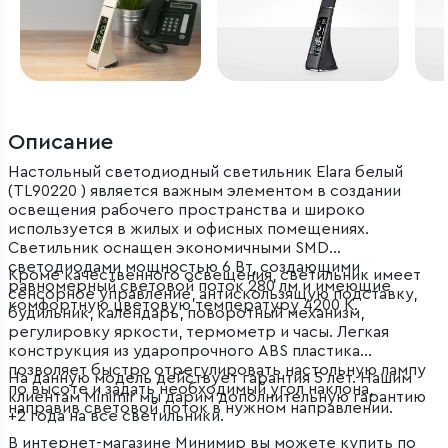
Описание
Настольный светодиодный светильник Elara белый
(TL90220 ) является важным элементом в создании
освещения рабочего пространства и широко
используется в жилых и офисных помещениях.
Светильник оснащен экономичными SMD
светодиодами мощностью 6 Вт, создающими
Кроме качественного освещения, светильник имеет
равномерный световой поток 280 лм и имеющие
сенсорное управление, антискользящую подставку,
комфортную цветовую температуру 4200 К.
будильник, календарь, поворотный механизм,
регулировку яркости, термометр и часы. Легкая
конструкция из ударопрочного ABS пластика
позволяет быстро отрегулировать настольную лампу
На данную модель действует гарантия 5 лет. Нашим
по высоте и задать необходимый угол наклона,
клиентам Minimir мы дарим дополнительную гарантию
направив световой поток в нужном направлении.
+2 года на все светильники.
В интернет-магазине Минимир вы можете купить по