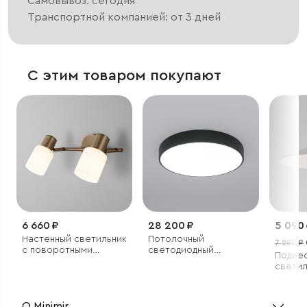
Самовывоз: сегодня
Транспортной компанией: от 3 дней
С этим товаром покупают
6 660 ₽
28 200 ₽
5 090
Настенный светильник
Потолочный
7 280 ₽
с поворотными
светодиодный
Подве
плафонами
светильник
светил
О Minimir