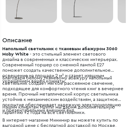
Описание
Напольный светильник с тканевым абажуром 3060
Moby White
- это стильный элемент светового
дизайна в современных и классических интерьерах.
Современный торшер со сменной лампой E27
поможет создать качественное дополнительное
освещение на площади 2 м² и станет изящным
Благодаря белому тканевому абажуру напольный
украшением вашей комнаты.
светильник создает мягкое рассеянное свечение,
подходящее для комфортного чтения книг в вечернее
время. Прочный металлический корпус светильника
устойчив к механическим воздействиям, а защитное
покрытие обеспечивает надежную электроизоляцию
Нашим клиентам Minimir мы дарим дополнительную
и презентабельный внешний вид.
гарантию +2 года на все светильники.
В интернет-магазине Минимир вы можете купить по
выгодной цене с бесплатной доставкой по Москве,