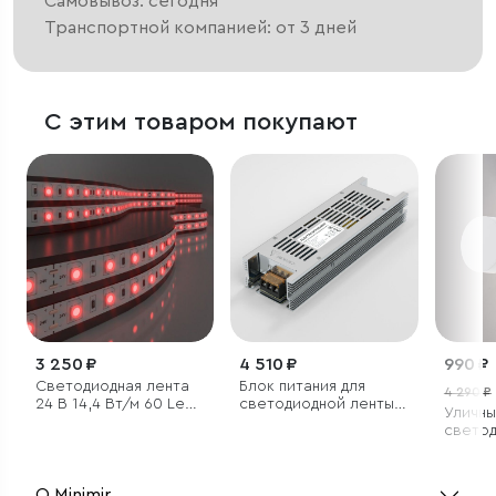
Самовывоз: сегодня
Транспортной компанией: от 3 дней
С этим товаром покупают
3 250 ₽
4 510 ₽
990 ₽
Светодиодная лента
Блок питания для
4 290 ₽
24 В 14,4 Вт/м 60 Led/
светодиодной ленты
Уличны
м 5050 IP20, красный,
24 В 250W
свето
5 м
светил
IP54
О Minimir