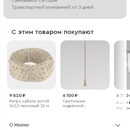
Самовывоз: сегодня
Транспортной компанией: от 3 дней
С этим товаром покупают
9 820 ₽
6 100 ₽
6 590 
Ретро кабель витой
Светильник
9 410 ₽
2х2,5 песочный 20 м
подвесной
Настен
светодиодный Vist 7W
3000K латунь
О Minimir