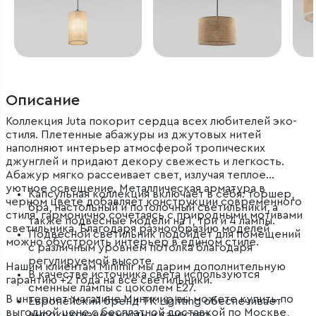
Описание
Коллекция Juta покорит сердца всех любителей эко-
стиля. Плетенные абажуры из джутовых нитей
наполняют интерьер атмосферой тропических
джунглей и придают декору свежесть и легкость.
Абажур мягко рассеивает свет, излучая теплое
уютное освещение. Металлическая арматура в
Капсульная коллекция включает в себя: торшер,
черном цвете добавляет конструкции современного
бра, настольный и потолочный светильники, а
стиля, гармонично сочетаясь с природными мотивами
также подвесные модели на 1, три и 4 лампы.
светильника. Благодаря разнообразию моделей
Подвесной светильник подойдет для помещений
можно обустроить интерьер в едином стиле.
с различным уровнем потолка благодаря
регулируемой высоте.
Нашим клиентам Minimir мы дарим дополнительную
В качестве источника света используются
гарантию +2 года на все светильники.
сменные лампы с цоколем Е27.
В интернет-магазине Минимир вы можете купить по
Европейский бренд TK Lighting обеспечивает
выгодной цене с бесплатной доставкой по Москве,
высокую надежность и качество.