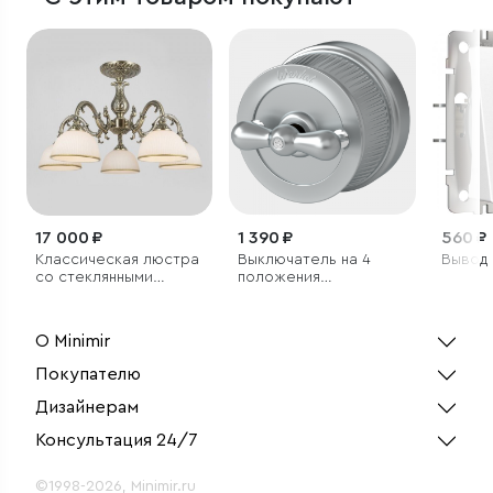
17 000 ₽
1 390 ₽
560 ₽
Классическая люстра
Выключатель на 4
Вывод 
со стеклянными
положения
плафонами
двухклавишный
матовый хром ретро
О Minimir
Покупателю
Дизайнерам
Консультация 24/7
©1998-2026, Minimir.ru