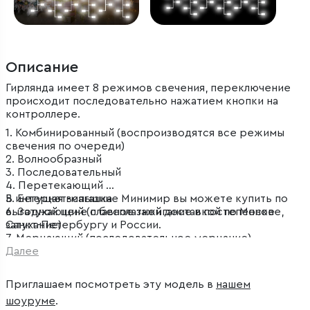
Описание
Гирлянда имеет 8 режимов свечения, переключение
происходит последовательно нажатием кнопки на
контроллере.
1. Комбинированный (воспроизводятся все режимы
свечения по очереди)
2. Волнообразный
3. Последовательный
4. Перетекающий
5. Бегущая вспышка
В интернет-магазине Минимир вы можете купить по
6. Затухающий (плавное зажигание и постепенное
выгодной цене с бесплатной доставкой по Москве,
затухание)
Санкт-Петербургу и России.
7. Мерцающий (последовательное мерцание)
8. Постоянный (статичное свечение)
Далее
Приглашаем посмотреть эту модель в
нашем
шоуруме
.