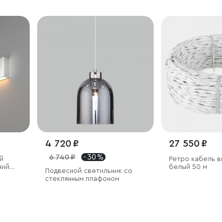
4 720 ₽
27 550 ₽
6 740 ₽
- 30 %
й
Ретро кабель витой
ний
белый 50 м
Подвесной светильник со
3000К
стеклянным плафоном