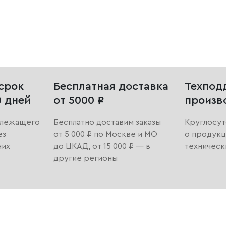
срок
Бесплатная доставка
Техпод
0 дней
от 5000 ₽
произв
длежащего
Бесплатно доставим заказы
Круглосут
ез
от 5 000 ₽ по Москве и МО
о продукц
них
до ЦКАД, от 15 000 ₽ — в
техническ
другие регионы