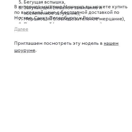
Бегущая вспышка,
В интернет-магазине Минимир вы можете купить
Затухающий (плавное зажигание и
по выгодной цене с бесплатной доставкой по
постепенное затухание),
Москве, Санкт-Петербургу и России.
Мерцающий (последовательное мерцание),
Постоянный (статичное свечение).
Далее
Приглашаем посмотреть эту модель в
нашем
шоуруме
.