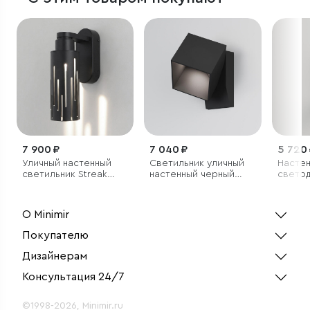
7 900 ₽
7 040 ₽
5 720
Уличный настенный
Светильник уличный
Насте
светильник Streak
настенный черный
свето
4000K IP65
Fjord
светил
повор
механ
О Minimir
Покупателю
Дизайнерам
Консультация 24/7
©1998-2026, Minimir.ru