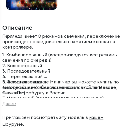
Описание
Гирлянда имеет 8 режимов свечения, переключение
происходит последовательно нажатием кнопки на
контроллере.
1. Комбинированный (воспроизводятся все режимы
свечения по очереди)
2. Волнообразный
3. Последовательный
4. Перетекающий
5. Бегущая вспышка
В интернет-магазине Минимир вы можете купить по
6. Затухающий (плавное зажигание и постепенное
выгодной цене с бесплатной доставкой по Москве,
затухание)
Санкт-Петербургу и России.
7. Мерцающий (последовательное мерцание)
8. Постоянный (статичное свечение)
Далее
Приглашаем посмотреть эту модель в
нашем
шоуруме
.