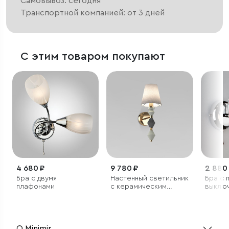
Самовывоз: сегодня
Транспортной компанией: от 3 дней
С этим товаром покупают
4 680 ₽
9 780 ₽
2 880
Бра с двумя
Настенный светильник
Бра с 
плафонами
с керамическим
выклю
декором
О Minimir