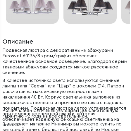
Описание
Подвесная люстра с декоративными абажурами
Eurosvet 60136/8 хром/графит обеспечит
качественное основное освещение. Благодаря серым
тканевым абажурам создается мягкое рассеянное
свечение.
В качестве источника света используются сменные
лампы типа "Свеча" или "Шар" с цоколем E14. Патрон
рассчитан на максимальную мощность ламп
накаливания 40 Вт. Корпус светильника выполнен из
высококачественного и прочного металла с надежным
покрытием. Подвесная люстра легко устанавливается
Нашим клиентам Minimir мы дарим дополнительную
при помощи крепежной планки, которая
гарантию +2 года на все светильники.
обеспечивает надежную фиксацию светильника на
В интернет-магазине Минимир вы можете купить по
потолке.
выгодной цене с бесплатной доставкой по Москве,