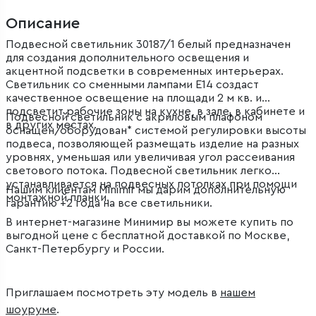
Описание
Подвесной светильник 30187/1 белый предназначен
для создания дополнительного освещения и
акцентной подсветки в современных интерьерах.
Светильник со сменными лампами E14 создаст
качественное освещение на площади 2 м кв. и
подсветит рабочие зоны на кухне, в зале, в кабинете и
Подвесной светильник с акриловым плафоном
в других местах.
оснащен/оборудован* системой регулировки высоты
подвеса, позволяющей размещать изделие на разных
уровнях, уменьшая или увеличивая угол рассеивания
светового потока. Подвесной светильник легко
устанавливается на подвесных потолках при помощи
Нашим клиентам Minimir мы дарим дополнительную
монтажной планки.
гарантию +2 года на все светильники.
В интернет-магазине Минимир вы можете купить по
выгодной цене с бесплатной доставкой по Москве,
Санкт-Петербургу и России.
Приглашаем посмотреть эту модель в
нашем
шоуруме
.