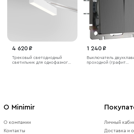
4 620 ₽
1 240 ₽
Трековый светодиодный
Выключатель двухклав
светильник для однофазного
проходной (графит
шинопровода X-Line 10W
рифленый)
4200K белый матовый
О Minimir
Покупа
О компании
Личный каби
Контакты
Доставка и о