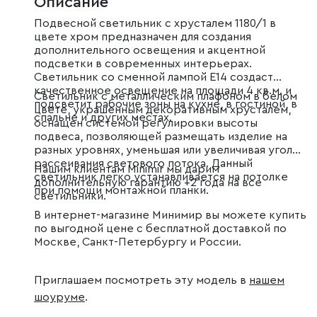
Описание
Подвесной светильник с хрусталем 1180/1 в
цвете хром предназначен для создания
дополнительного освещения и акцентной
подсветки в современных интерьерах.
Светильник со сменной лампой E14 создаст
качественное освещение на площади 4 кв.м. и
Светильник с металлическим плафоном в белом
подсветит рабочие зоны на кухне, в гостиной, в
цвете, украшенным декоративным хрусталем,
спальне и других местах.
оснащен системой регулировки высоты
подвеса, позволяющей размещать изделие на
разных уровнях, уменьшая или увеличивая угол
рассеивания светового потока. Данный
Нашим клиентам Minimir мы дарим
светильник легко устанавливается на потолке
дополнительную гарантию +2 года на все
при помощи монтажной планки.
светильники.
В интернет-магазине Минимир вы можете купить
по выгодной цене с бесплатной доставкой по
Москве, Санкт-Петербургу и России.
Приглашаем посмотреть эту модель в
нашем
шоуруме
.