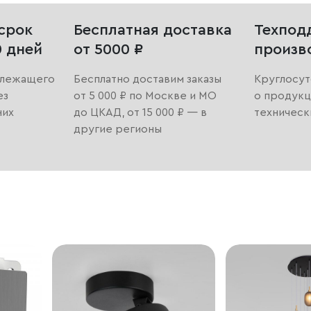
срок
Бесплатная доставка
Техпод
0 дней
от 5000 ₽
произв
длежащего
Бесплатно доставим заказы
Круглосут
ез
от 5 000 ₽ по Москве и МО
о продукц
них
до ЦКАД, от 15 000 ₽ — в
техническ
другие регионы