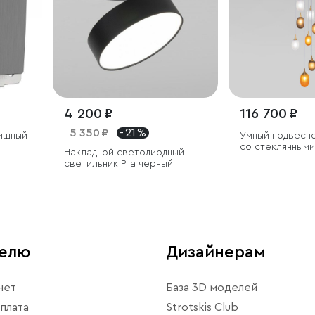
4 200 ₽
116 700 ₽
5 350 ₽
- 21 %
ишный
Умный подвесн
со стеклянным
Накладной светодиодный
светильник Pila черный
телю
Дизайнерам
нет
База 3D моделей
плата
Strotskis Club