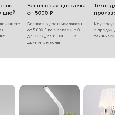
срок
Бесплатная доставка
Техпод
0 дней
от 5000 ₽
произв
длежащего
Бесплатно доставим заказы
Круглосут
ез
от 5 000 ₽ по Москве и МО
о продукц
них
до ЦКАД, от 15 000 ₽ — в
техническ
другие регионы