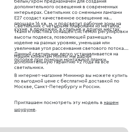
белый/хром предназначен для создания
дополнительного освещения в современных
интерьерах. Светильник со сменными лампами
E27 создаст качественное освещение на
площади 16 кв. м. и подсветит рабочие зоны на
Светильник с четырьмя плафонами из металла,
кухне, в прихожей, в спальне и других местах.
ткани и пластика оснащен системой регулировки
высоты подвеса, позволяющей размещать
изделие на разных уровнях, уменьшая или
увеличивая угол рассеивания светового потока.
Данный светильник легко устанавливается на
Нашим клиентам Minimir мы дарим
потолке при помощи монтажной планки.
дополнительную гарантию +2 года на все
светильники.
В интернет-магазине Минимир вы можете купить
по выгодной цене с бесплатной доставкой по
Москве, Санкт-Петербургу и России.
Приглашаем посмотреть эту модель в
нашем
шоуруме
.