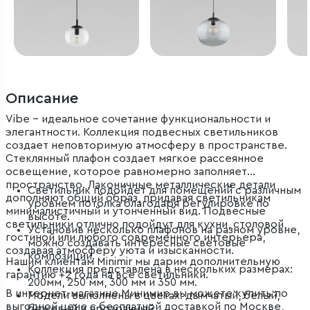
Описание
Vibe – идеальное сочетание функциональности и
элегантности. Коллекция подвесных светильников
создает неповторимую атмосферу в пространстве.
Стеклянный плафон создает мягкое рассеянное
освещение, которое равномерно заполняет
пространство. Лаконичные металлические детали
Светильник подойдет для помещений с различным
дополняют общий образ, придавая светильникам
уровнем потолка благодаря регулировке по
минималистичный и утонченный вид. Подвесные
высоте.
светильники отлично подойдут для кухни, столовой,
Установив несколько плафонов на разном уровне,
гостиной или любого современного интерьера,
можно создавать интересные световые
создавая атмосферу уюта и изысканности.
композиции.
Нашим клиентам Minimir мы дарим дополнительную
Коллекция представлена в нескольких размерах:
гарантию +2 года на все светильники.
200мм, 250 мм, 300 мм и 350 мм.
В интернет-магазине Минимир вы можете купить по
Модели выполнены в цветах: дымчатый, белый,
выгодной цене с бесплатной доставкой по Москве,
бежевый и прозрачный.