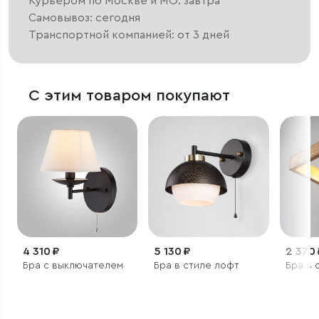
Курьером по Москве и МО: завтра
Самовывоз: сегодня
Транспортной компанией: от 3 дней
С этим товаром покупают
4 310 ₽
5 130 ₽
2 370 
Бра с выключателем
Бра в стиле лофт
Бра в 