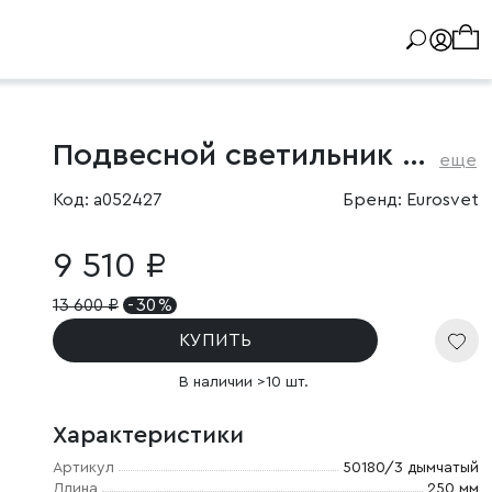
Подвесной светильник со стеклянными плафонами
еще
Код: a052427
Бренд: Eurosvet
9 510 ₽
13 600
₽
- 30 %
КУПИТЬ
В наличии >10 шт.
Характеристики
Артикул
50180/3 дымчатый
Длина
250 мм