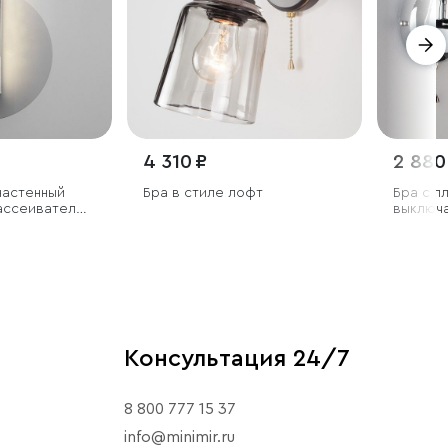
4 310 ₽
2 880
настенный
Бра в стиле лофт
Бра с п
рассеивателем
выключ
Консультация 24/7
8 800 777 15 37
info@minimir.ru