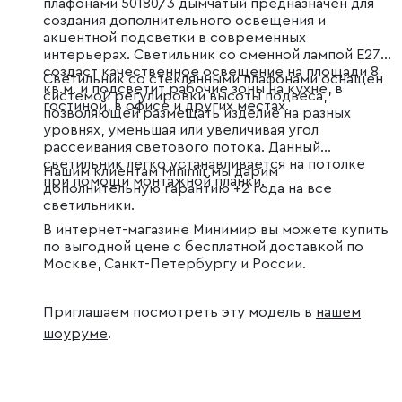
плафонами 50180/3 дымчатый предназначен для
создания дополнительного освещения и
акцентной подсветки в современных
интерьерах. Светильник со сменной лампой E27
создаст качественное освещение на площади 8
Светильник со стеклянными плафонами оснащен
кв.м. и подсветит рабочие зоны на кухне, в
системой регулировки высоты подвеса,
гостиной, в офисе и других местах.
позволяющей размещать изделие на разных
уровнях, уменьшая или увеличивая угол
рассеивания светового потока. Данный
светильник легко устанавливается на потолке
Нашим клиентам Minimir мы дарим
при помощи монтажной планки.
дополнительную гарантию +2 года на все
светильники.
В интернет-магазине Минимир вы можете купить
по выгодной цене с бесплатной доставкой по
Москве, Санкт-Петербургу и России.
Приглашаем посмотреть эту модель в
нашем
шоуруме
.