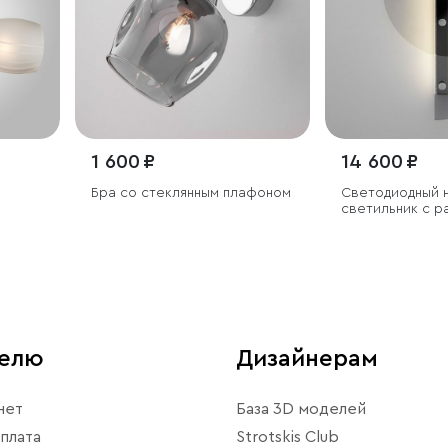
1 600 ₽
14 600 ₽
Бра со стеклянным плафоном
Светодиодный 
светильник с 
из стекла
телю
Дизайнерам
нет
База 3D моделей
плата
Strotskis Club