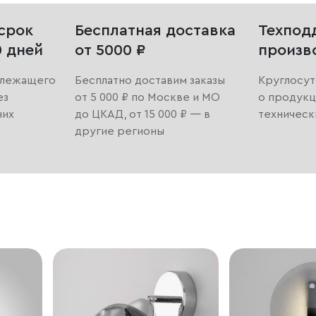
срок
Бесплатная доставка
Техпод
0 дней
от 5000 ₽
произв
длежащего
Бесплатно доставим заказы
Круглосут
ез
от 5 000 ₽ по Москве и МО
о продукц
них
до ЦКАД, от 15 000 ₽ — в
техническ
другие регионы