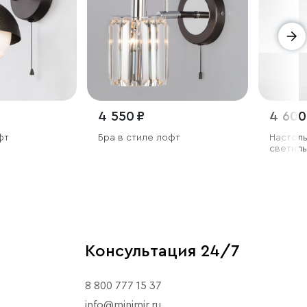
4 550 ₽
4 600
фт
Бра в стиле лофт
Настоль
светиль
Консультация 24/7
8 800 777 15 37
info@minimir.ru