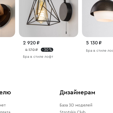
2 920 ₽
5 130 ₽
4 170 ₽
- 30 %
Бра в стиле ло
Бра в стиле лофт
телю
Дизайнерам
нет
База 3D моделей
плата
Strotskis Club