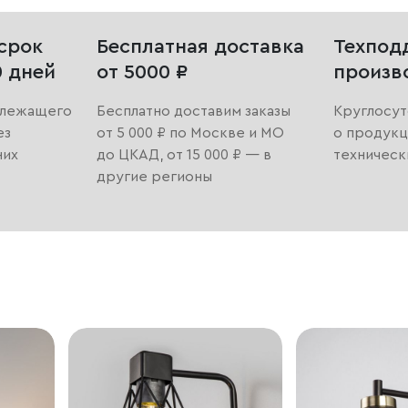
срок
Бесплатная доставка
Техпод
0 дней
от 5000 ₽
произв
длежащего
Бесплатно доставим заказы
Круглосут
ез
от 5 000 ₽ по Москве и МО
о продукц
них
до ЦКАД, от 15 000 ₽ — в
техническ
другие регионы