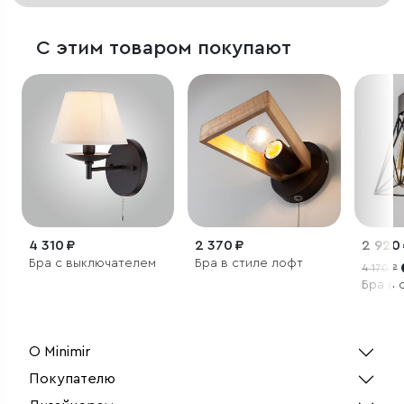
С этим товаром покупают
4 310 ₽
2 370 ₽
2 920
Бра с выключателем
Бра в стиле лофт
4 170 ₽
Бра в 
О Minimir
Покупателю