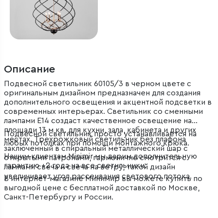
Описание
Подвесной светильник 60105/3 в черном цвете с
оригинальным дизайном предназначен для создания
дополнительного освещения и акцентной подсветки в
современных интерьерах. Светильник со сменными
лампами Е14 создаст качественное освещение на
площади 13 м кв. для кухни, зала, кабинета и других
Подвесной светильник просто устанавливается на
местах. Трехрожковый светильник без плафона
любых потолках при помощи монтажного крюка.
заключенный в спиральный металлический шар с
Нашим клиентам Minimir мы дарим дополнительную
открытыми патронами, гармонично смотрится с
гарантию +2 года на все светильники.
лампами свеча и свеча на ветру, такой дизайн
увеличивает угол рассеивания светового потока.
В интернет-магазине Минимир вы можете купить по
выгодной цене с бесплатной доставкой по Москве,
Санкт-Петербургу и России.