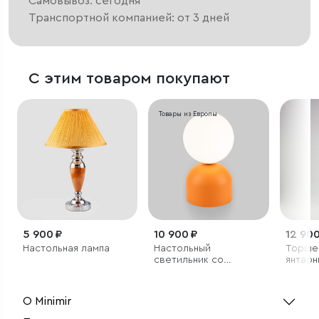
Самовывоз: сегодня
Транспортной компанией: от 3 дней
С этим товаром покупают
Товары из Европы
5 900 ₽
10 900 ₽
12 900
Настольная лампа
Настольный
Торше
светильник со
янтарн
стеклянным плафоном
О Minimir