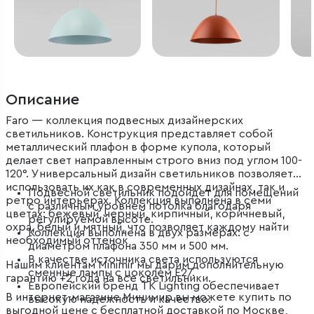
Описание
Faro — коллекция подвесных дизайнерских
светильников. Конструкция представляет собой
металлический плафон в форме купола, который
делает свет направленным строго вниз под углом 100-
120°. Универсальный дизайн светильников позволяет
использовать их как в современных дизайнах, так и
Подвесной светильник подойдет для помещений
ретро интерьерах. Коллекция выполнена в семи
с различным уровнем потолка благодаря
цветах: бежевый, черный, кирпичный, коричневый,
регулируемой высоте.
охра, белый и мятный, что позволяет каждому найти
Коллекция выполнена в двух размерах: с
необходимый оттенок
диаметром плафона 350 мм и 500 мм.
В качестве источника света используются
Нашим клиентам Minimir мы дарим дополнительную
сменные лампы с цоколем Е27.
гарантию +2 года на все светильники.
Европейский бренд TK Lighting обеспечивает
В интернет-магазине Минимир вы можете купить по
высокую надежность и качество.
выгодной цене с бесплатной доставкой по Москве,