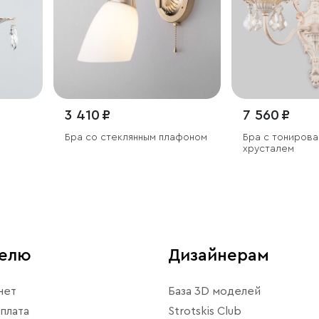
3 410 ₽
7 560 ₽
Бра со стеклянным плафоном
Бра с тониров
хрусталем
телю
Дизайнерам
нет
База 3D моделей
плата
Strotskis Club