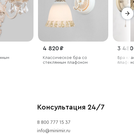
4 820 ₽
3 480
анным
Классическое бра со
Бра кла
стеклянным плафоном
плафон
Консультация 24/7
8 800 777 15 37
info@minimir.ru