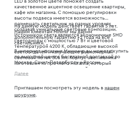
LED в золотом цвете поможет создать
качественное акцентное освещение квартиры,
кафе или магазина. С помощью регулировки
высоты подвеса имеется возможность
размещать светильник на разных уровнях,
На данную модель действует гарантия 5 лет.
создавая уникальные световые композиции.
Нашим клиентам Minimir мы дарим
Источником света являются экономичные SMD
дополнительную гарантию +2 года на все
светодиоды с мощностью 7 Вт и цветовой
светильники.
температурой 4200 К, обладающие высокой
В интернет-магазине Минимир вы можете купить
светоотдачей и излучающие равномерный
по выгодной цене с бесплатной доставкой по
световой поток 306 лм. Корпус светильника
Москве, Санкт-Петербургу и России.
изготовлен из прочного металла, который
надежно защищает внутренний механизм от
Далее
повреждений.
Приглашаем посмотреть эту модель в
нашем
шоуруме
.