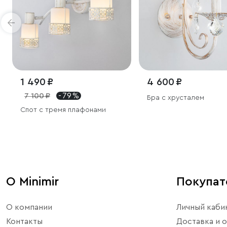
1 490 ₽
4 600 ₽
7 100 ₽
- 79 %
Бра с хрусталем
Спот с тремя плафонами
О Minimir
Покупа
О компании
Личный каби
Контакты
Доставка и о