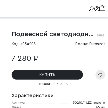
Подвесной светодиодный светильник
еще
Код: a054208
Бренд: Eurosvet
7 280 ₽
КУПИТЬ
В наличии >10 шт.
Характеристики
Артикул
50210/1 LED золото
Длина
45 мм