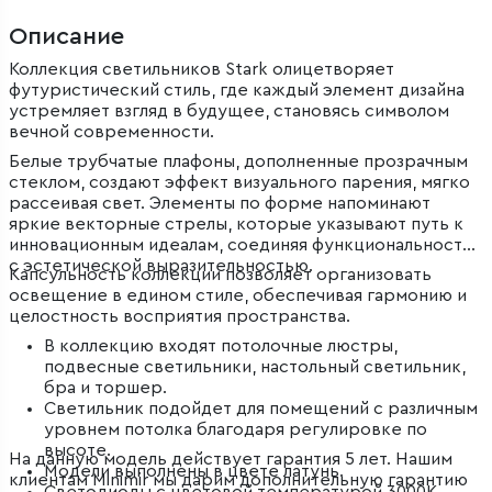
Описание
Коллекция светильников Stark олицетворяет
футуристический стиль, где каждый элемент дизайна
устремляет взгляд в будущее, становясь символом
вечной современности.
Белые трубчатые плафоны, дополненные прозрачным
стеклом, создают эффект визуального парения, мягко
рассеивая свет. Элементы по форме напоминают
яркие векторные стрелы, которые указывают путь к
инновационным идеалам, соединяя функциональность
с эстетической выразительностью.
Капсульность коллекции позволяет организовать
освещение в едином стиле, обеспечивая гармонию и
целостность восприятия пространства.
В коллекцию входят потолочные люстры,
подвесные светильники, настольный светильник,
бра и торшер.
Светильник подойдет для помещений с различным
уровнем потолка благодаря регулировке по
высоте.
На данную модель действует гарантия 5 лет. Нашим
Модели выполнены в цвете латунь.
клиентам Minimir мы дарим дополнительную гарантию