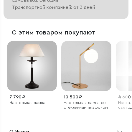
Самовывоз: сегодня
Транспортной компанией: от 3 дней
С этим товаром покупают
7 790 ₽
10 500 ₽
4 600
Настольная лампа
Настольная лампа со
Насто
стеклянным плафоном
свето
светил
черны
О Minimir